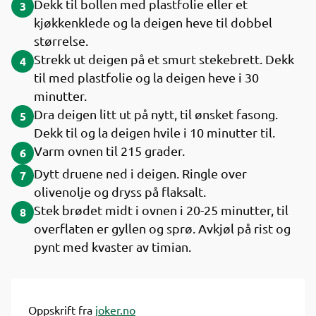
Dekk til bollen med plastfolie eller et
3
kjøkkenklede og la deigen heve til dobbel
størrelse.
Strekk ut deigen på et smurt stekebrett. Dekk
4
til med plastfolie og la deigen heve i 30
minutter.
Dra deigen litt ut på nytt, til ønsket fasong.
5
Dekk til og la deigen hvile i 10 minutter til.
Varm ovnen til 215 grader.
6
Dytt druene ned i deigen. Ringle over
7
olivenolje og dryss på flaksalt.
Stek brødet midt i ovnen i 20-25 minutter, til
8
overflaten er gyllen og sprø. Avkjøl på rist og
pynt med kvaster av timian.
Oppskrift fra
joker.no