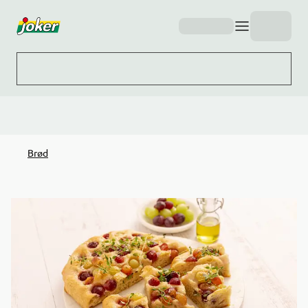
Hopp til hovedinnhold
Brød