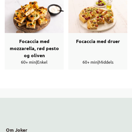
Focaccia med
Focaccia med druer
mozzarella, rød pesto
og oliven
60+ min
|
Enkel
60+ min
|
Middels
Om Joker