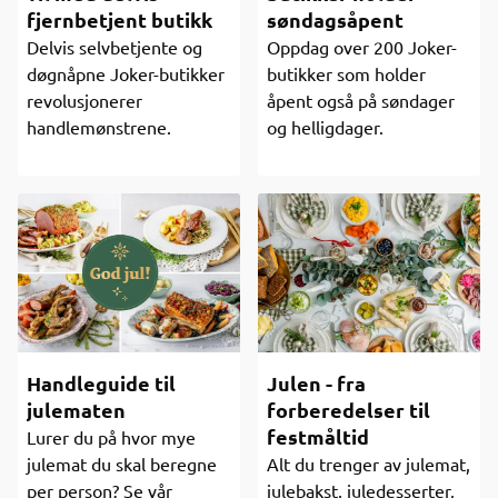
fjernbetjent butikk
søndagsåpent
Delvis selvbetjente og
Oppdag over 200 Joker-
døgnåpne Joker-butikker
butikker som holder
revolusjonerer
åpent også på søndager
handlemønstrene.
og helligdager.
Handleguide til
Julen - fra
julematen
forberedelser til
festmåltid
Lurer du på hvor mye
julemat du skal beregne
Alt du trenger av julemat,
per person? Se vår
julebakst, juledesserter,