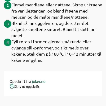
Finmal mandlene eller nøttene. Skrap ut frøene
2
fra vaniljestangen, og bland frøene med
melisen og de malte mandlene/nøttene.
Bland så inn eggehviten, og deretter det
3
avkjølte smeltede smøret. Bland til slutt inn
melet.
Fyll røren i former, gjerne små runde eller
4
avlange silikonformer, og sikt melis over
kakene. Stek dem på 180 °C i 10–12 minutter til
kakene er gylne.
Oppskrift fra
joker.no
Skriv ut oppskrift