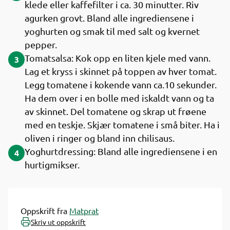
klede eller kaffefilter i ca. 30 minutter. Riv
agurken grovt. Bland alle ingrediensene i
yoghurten og smak til med salt og kvernet
pepper.
Tomatsalsa: Kok opp en liten kjele med vann.
3
Lag et kryss i skinnet på toppen av hver tomat.
Legg tomatene i kokende vann ca.10 sekunder.
Ha dem over i en bolle med iskaldt vann og ta
av skinnet. Del tomatene og skrap ut frøene
med en teskje. Skjær tomatene i små biter. Ha i
oliven i ringer og bland inn chilisaus.
Yoghurtdressing: Bland alle ingrediensene i en
4
hurtigmikser.
Oppskrift fra
Matprat
Skriv ut oppskrift