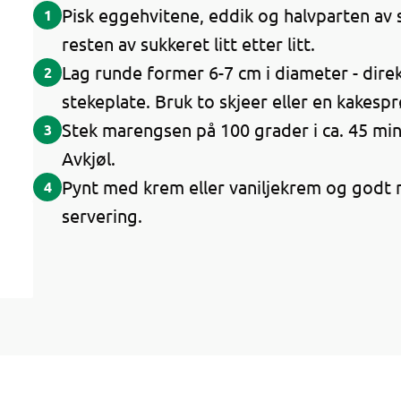
Pisk eggehvitene, eddik og halvparten av s
1
resten av sukkeret litt etter litt.
Lag runde former 6-7 cm i diameter - dire
2
stekeplate. Bruk to skjeer eller en kakesp
Stek marengsen på 100 grader i ca. 45 min
3
Avkjøl.
Pynt med krem eller vaniljekrem og godt
4
servering.