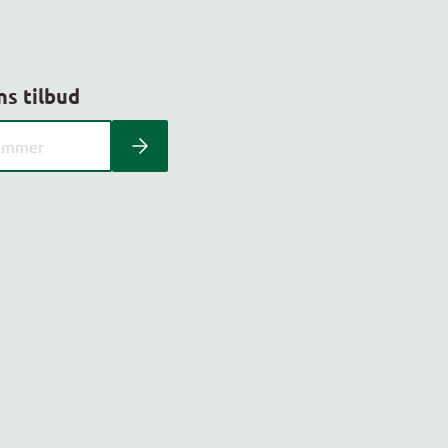
ns tilbud
 kundeavis med postnummer