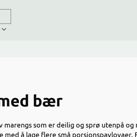
r
 med bær
 marengs som er deilig og sprø utenpå og my
re med å lage flere små porsjonspavlovaer. 