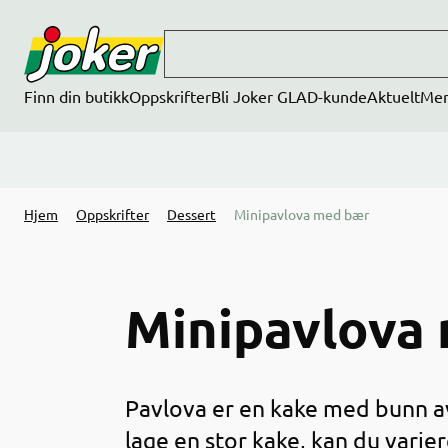
Hopp til hovedinnhold
Finn din butikk
Oppskrifter
Bli Joker GLAD-kunde
Aktuelt
Me
Hjem
Oppskrifter
Dessert
Minipavlova med bær
Minipavlova
Pavlova er en kake med bunn av
lage en stor kake, kan du varie