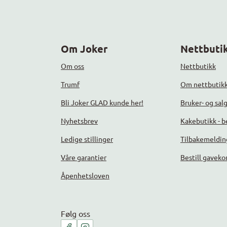
Om Joker
Nettbutik
Om oss
Nettbutikk
Trumf
Om nettbutik
Bli Joker GLAD kunde her!
Bruker- og sal
Nyhetsbrev
Kakebutikk - be
Ledige stillinger
Tilbakemeldin
Våre garantier
Bestill gaveko
Åpenhetsloven
Følg oss