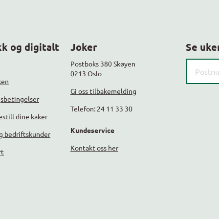
k og digitalt
Joker
Se uke
Søk etter
Postboks 380 Skøyen
0213 Oslo
ken
Gi oss tilbakemelding
gsbetingelser
Telefon: 24 11 33 30
still dine kaker
Kundeservice
g bedriftskunder
Kontakt oss her
rt