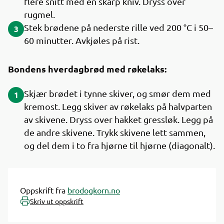
flere snitt med en skarp kniv. Dryss over
rugmel.
Stek brødene på nederste rille ved 200 °C i 50–
3
60 minutter. Avkjøles på rist.
Bondens hverdagbrød med røkelaks:
Skjær brødet i tynne skiver, og smør dem med
1
kremost. Legg skiver av røkelaks på halvparten
av skivene. Dryss over hakket gressløk. Legg på
de andre skivene. Trykk skivene lett sammen,
og del dem i to fra hjørne til hjørne (diagonalt).
Oppskrift fra
brodogkorn.no
Skriv ut oppskrift