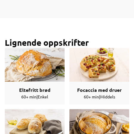
Lignende oppskrifter
Eltefritt brød
Focaccia med druer
60+ min
|
Enkel
60+ min
|
Middels