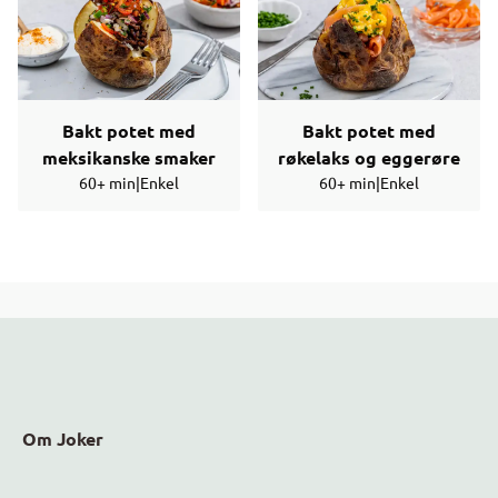
Bakt potet med
Bakt potet med
meksikanske smaker
røkelaks og eggerøre
60+ min
|
Enkel
60+ min
|
Enkel
Om Joker