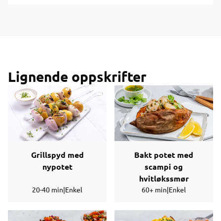
Lignende oppskrifter
Grillspyd med
Bakt potet med
nypotet
scampi og
hvitløkssmør
20-40 min
|
Enkel
60+ min
|
Enkel