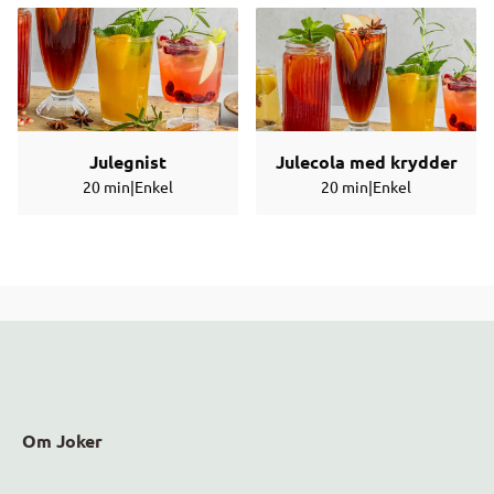
Julegnist
Julecola med krydder
20 min
|
Enkel
20 min
|
Enkel
Om Joker