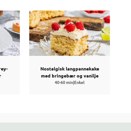
rey-
Nostalgisk langpannekake
r
med bringebær og vanilje
40-60 min
|
Enkel