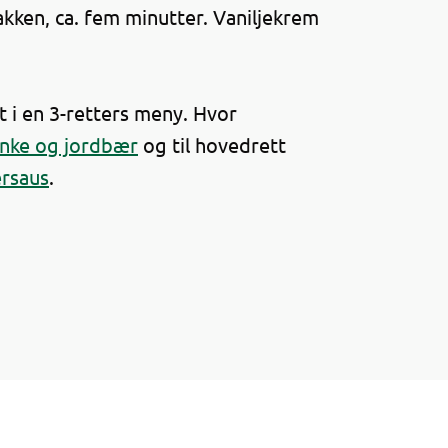
akken, ca. fem minutter. Vaniljekrem
 i en 3-retters meny. Hvor
inke og jordbær
og til hovedrett
ersaus
.