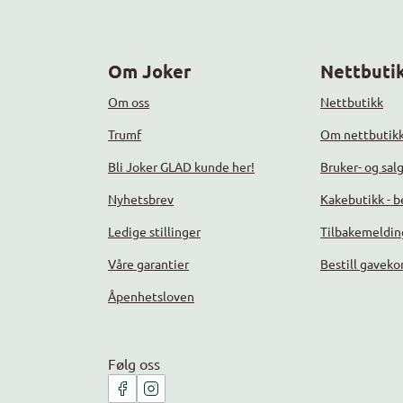
Om Joker
Nettbutik
Om oss
Nettbutikk
Trumf
Om nettbutik
Bli Joker GLAD kunde her!
Bruker- og sal
Nyhetsbrev
Kakebutikk - be
Ledige stillinger
Tilbakemeldin
Våre garantier
Bestill gaveko
Åpenhetsloven
Følg oss