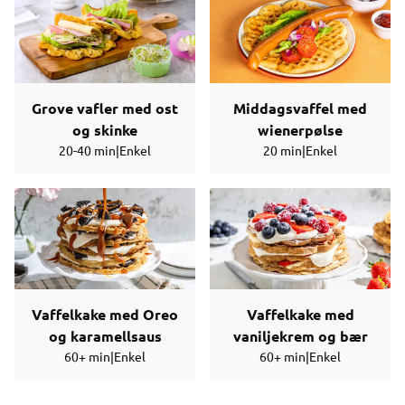
Grove vafler med ost
Middagsvaffel med
og skinke
wienerpølse
20-40 min
|
Enkel
20 min
|
Enkel
Vaffelkake med Oreo
Vaffelkake med
og karamellsaus
vaniljekrem og bær
60+ min
|
Enkel
60+ min
|
Enkel