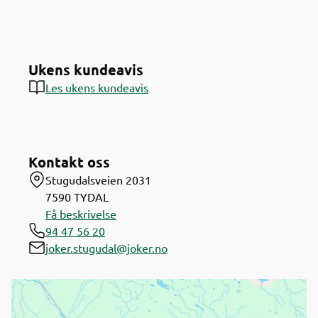
Ukens kundeavis
Les ukens kundeavis
Kontakt oss
Stugudalsveien 2031
7590
TYDAL
Få beskrivelse
94 47 56 20
joker.stugudal@joker.no