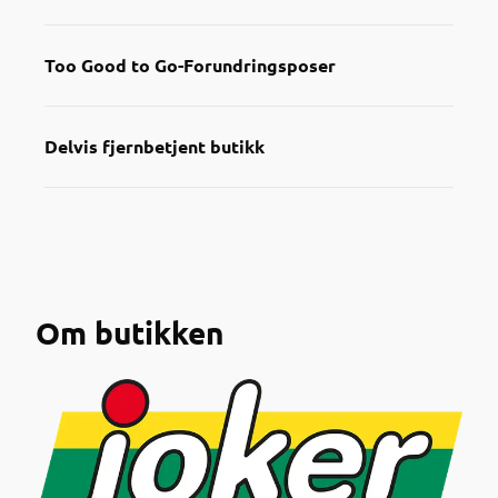
Too Good to Go-Forundringsposer
Delvis fjernbetjent butikk
Om butikken
Nå kan du enkelt finne nedprisede datovarer i
Joker-appen!