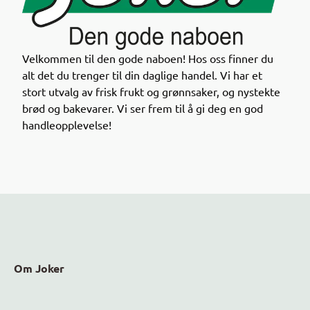
Gjennom appen får du oversikt over varer med kort
holdbarhet til en lavere pris – en smart måte å
Velkommen til den gode naboen! Hos oss finner du
handle på både for lommeboka og miljøet.
alt det du trenger til din daglige handel. Vi har et
stort utvalg av frisk frukt og grønnsaker, og nystekte
Sjekk appen neste gang du handler og se hvilke
brød og bakevarer. Vi ser frem til å gi deg en god
nedsatte varer som finnes i dine nærmeste Joker-
handleopplevelse!
butikker!
Om Joker