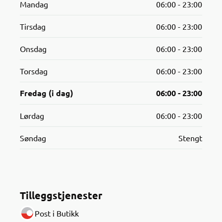
Mandag
06:00 - 23:00
Tirsdag
06:00 - 23:00
Onsdag
06:00 - 23:00
Torsdag
06:00 - 23:00
Fredag (i dag)
06:00 - 23:00
Lørdag
06:00 - 23:00
Søndag
Stengt
Tilleggstjenester
Post i Butikk