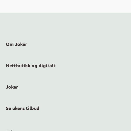
Om Joker
Nettbutikk og digitalt
Joker
Se ukens tilbud