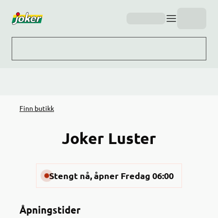
Hopp til hovedinnhold
Finn butikk
Joker Luster
Stengt nå, åpner Fredag 06:00
Åpningstider