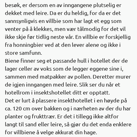
besøk, er dersom en av inngangene plutselig er
dekket med leire. Da er du heldig, for da er det
sannsynligvis en villbie som har lagt et egg som
venter på å klekkes, men vær tålmodig for det vil
ikke skje før tidlig neste vår. En villbie er forskjellig
fra honningbier ved at den lever alene og ikke i
store samfunn.
Biene finner seg et passande hull i hotellet der de
lager celler av voks som de legger eggene sine i,
sammen med matpakker av pollen. Deretter murer
de igjen inngangen med leire. Slik ser du når et
hotellrom i insektshotellet ditt er opptatt.
Det er lurt å plassere insekthotellet i en høyde på
ca. 120 cm over bakken og i nærheten av der du har
planter og frukttrær. Er det i tillegg ikke altfor
langt til sand eller leire, så gjør du det enda enklere
for villbiene å velge akkurat din hage.