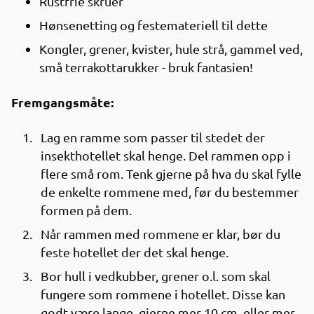
Rustfrie skruer
Hønsenetting og festemateriell til dette
Kongler, grener, kvister, hule strå, gammel ved,
små terrakottarukker - bruk fantasien!
Fremgangsmåte:
Lag en ramme som passer til stedet der
insekthotellet skal henge. Del rammen opp i
flere små rom. Tenk gjerne på hva du skal fylle
de enkelte rommene med, før du bestemmer
formen på dem.
Når rammen med rommene er klar, bør du
feste hotellet der det skal henge.
Bor hull i vedkubber, grener o.l. som skal
fungere som rommene i hotellet. Disse kan
godt være lange, gjerne mer 10 cm. eller mer.