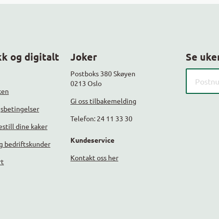
k og digitalt
Joker
Se uke
Søk etter
Postboks 380 Skøyen
0213 Oslo
ken
Gi oss tilbakemelding
gsbetingelser
Telefon: 24 11 33 30
still dine kaker
Kundeservice
g bedriftskunder
Kontakt oss her
rt