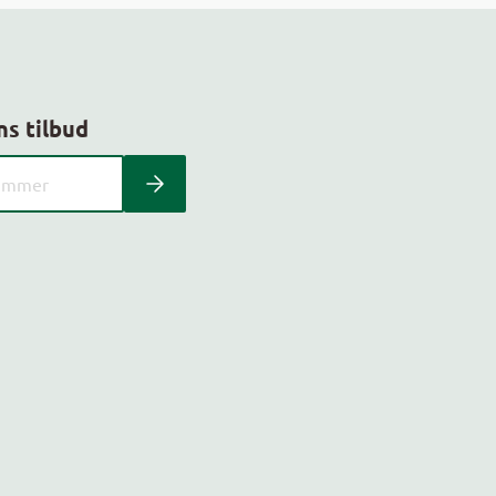
ns tilbud
 kundeavis med postnummer