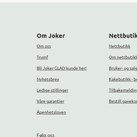
Om Joker
Nettbutik
Om oss
Nettbutikk
Trumf
Om nettbutik
Bli Joker GLAD kunde her!
Bruker- og sal
Nyhetsbrev
Kakebutikk - be
Ledige stillinger
Tilbakemeldin
Våre garantier
Bestill gaveko
Åpenhetsloven
Følg oss