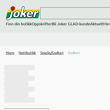
Hopp til hovedinnhold
Finn din butikk
Oppskrifter
Bli Joker GLAD-kunde
Aktuelt
Me
Hjem
Nettbutikk
Snacks/Godteri
Godteri