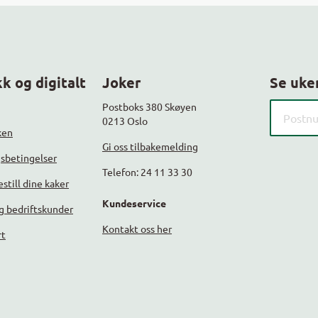
k og digitalt
Joker
Se uke
Søk etter
Postboks 380 Skøyen
0213 Oslo
ken
Gi oss tilbakemelding
gsbetingelser
Telefon: 24 11 33 30
still dine kaker
Kundeservice
g bedriftskunder
Kontakt oss her
rt