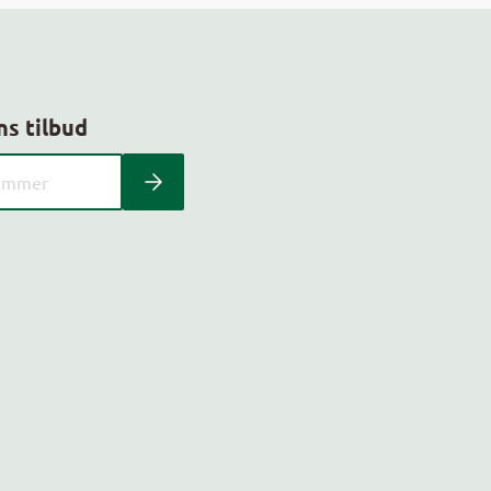
ns tilbud
 kundeavis med postnummer