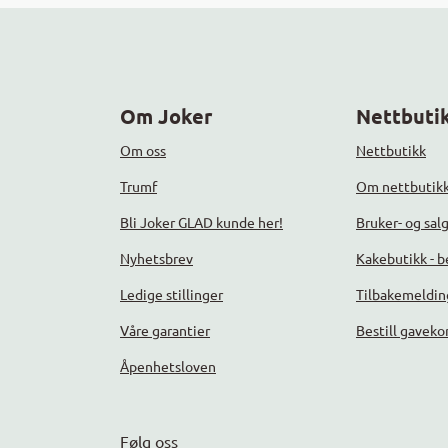
Om Joker
Nettbutik
Om oss
Nettbutikk
Trumf
Om nettbutik
Bli Joker GLAD kunde her!
Bruker- og sal
Nyhetsbrev
Kakebutikk - be
Ledige stillinger
Tilbakemeldin
Våre garantier
Bestill gaveko
Åpenhetsloven
Følg oss