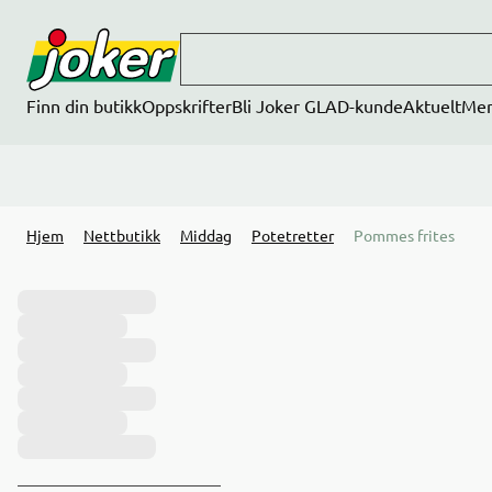
Hopp til hovedinnhold
Finn din butikk
Oppskrifter
Bli Joker GLAD-kunde
Aktuelt
Me
Hjem
Nettbutikk
Middag
Potetretter
Pommes frites