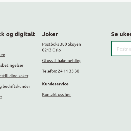
k og digitalt
Joker
Se uke
Søk etter
Postboks 380 Skøyen
0213 Oslo
ken
Gi oss tilbakemelding
gsbetingelser
Telefon: 24 11 33 30
still dine kaker
Kundeservice
g bedriftskunder
Kontakt oss her
rt