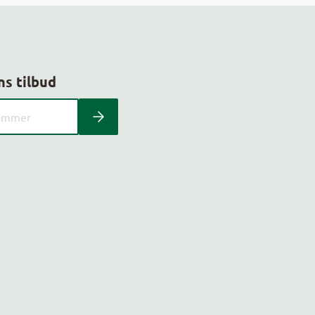
ns tilbud
 kundeavis med postnummer