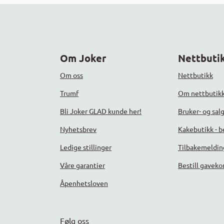
Om Joker
Nettbutik
Om oss
Nettbutikk
Trumf
Om nettbutik
Bli Joker GLAD kunde her!
Bruker- og sal
Nyhetsbrev
Kakebutikk - be
Ledige stillinger
Tilbakemeldin
Våre garantier
Bestill gaveko
Åpenhetsloven
Følg oss