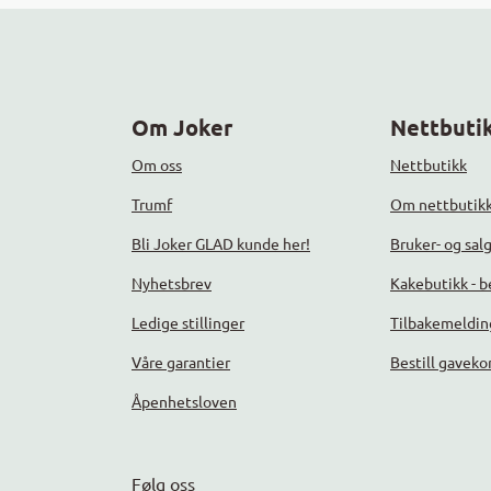
Om Joker
Nettbutik
Om oss
Nettbutikk
Trumf
Om nettbutik
Bli Joker GLAD kunde her!
Bruker- og sal
Nyhetsbrev
Kakebutikk - be
Ledige stillinger
Tilbakemeldin
Våre garantier
Bestill gaveko
Åpenhetsloven
Følg oss