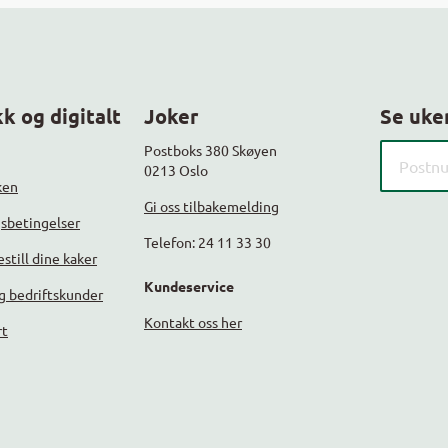
k og digitalt
Joker
Se uke
Søk etter
Postboks 380 Skøyen
0213 Oslo
ken
Gi oss tilbakemelding
gsbetingelser
Telefon: 24 11 33 30
still dine kaker
Kundeservice
g bedriftskunder
Kontakt oss her
rt