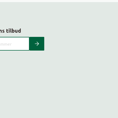
ns tilbud
 kundeavis med postnummer