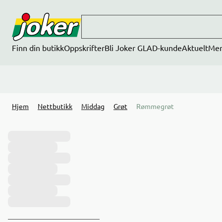
Hopp til hovedinnhold
Finn din butikk
Oppskrifter
Bli Joker GLAD-kunde
Aktuelt
Me
Hjem
Nettbutikk
Middag
Grøt
Rømmegrøt