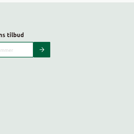
ns tilbud
 kundeavis med postnummer