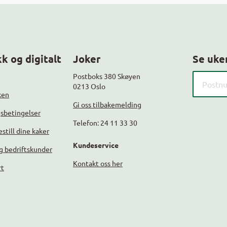
k og digitalt
Joker
Se uke
Søk etter
Postboks 380 Skøyen
0213 Oslo
ken
Gi oss tilbakemelding
gsbetingelser
Telefon: 24 11 33 30
still dine kaker
Kundeservice
g bedriftskunder
Kontakt oss her
rt