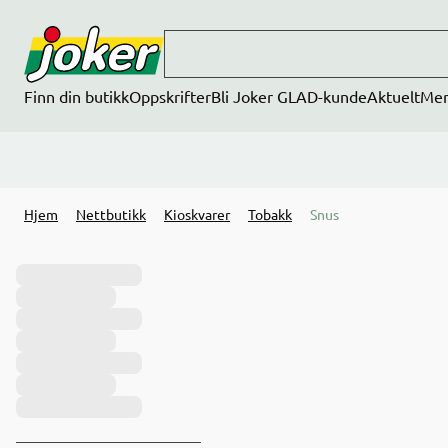
Hopp til hovedinnhold
Finn din butikk
Oppskrifter
Bli Joker GLAD-kunde
Aktuelt
Me
Hjem
Nettbutikk
Kioskvarer
Tobakk
Snus