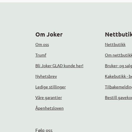
Om Joker
Nettbutik
Om oss
Nettbutikk
Trumf
Om nettbutik
Bli Joker GLAD kunde her!
Bruker- og sal
Nyhetsbrev
Kakebutikk - be
Ledige stillinger
Tilbakemeldin
Våre garantier
Bestill gaveko
Åpenhetsloven
Følg oss