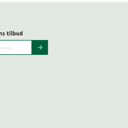
ns tilbud
 kundeavis med postnummer