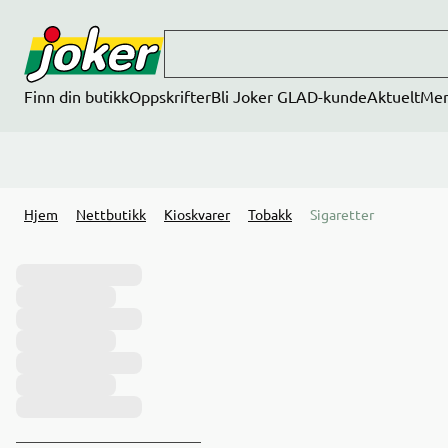
Hopp til hovedinnhold
Finn din butikk
Oppskrifter
Bli Joker GLAD-kunde
Aktuelt
Me
Hjem
Nettbutikk
Kioskvarer
Tobakk
Sigaretter