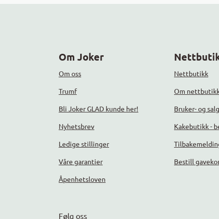
Om Joker
Nettbutik
Om oss
Nettbutikk
Trumf
Om nettbutik
Bli Joker GLAD kunde her!
Bruker- og sal
Nyhetsbrev
Kakebutikk - be
Ledige stillinger
Tilbakemeldin
Våre garantier
Bestill gaveko
Åpenhetsloven
Følg oss