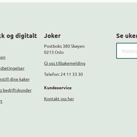
k og digitalt
Joker
Se uke
Søk etter
Postboks 380 Skøyen
0213 Oslo
ken
Gi oss tilbakemelding
gsbetingelser
Telefon: 24 11 33 30
still dine kaker
Kundeservice
g bedriftskunder
Kontakt oss her
rt