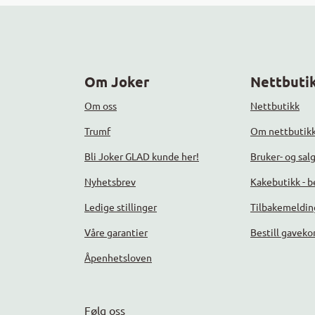
Om Joker
Nettbutik
Om oss
Nettbutikk
Trumf
Om nettbutik
Bli Joker GLAD kunde her!
Bruker- og sal
Nyhetsbrev
Kakebutikk - be
Ledige stillinger
Tilbakemeldin
Våre garantier
Bestill gaveko
Åpenhetsloven
Følg oss