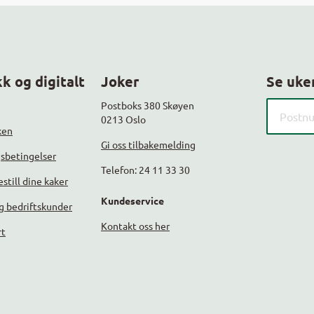
k og digitalt
Joker
Se uke
Søk etter
Postboks 380 Skøyen
0213 Oslo
ken
Gi oss tilbakemelding
gsbetingelser
Telefon: 24 11 33 30
still dine kaker
Kundeservice
g bedriftskunder
Kontakt oss her
rt