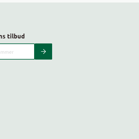
ns tilbud
 kundeavis med postnummer