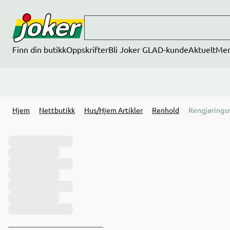
Hopp til hovedinnhold
Finn din butikk
Oppskrifter
Bli Joker GLAD-kunde
Aktuelt
Me
Hjem
Nettbutikk
Hus/Hjem Artikler
Renhold
Rengjørings