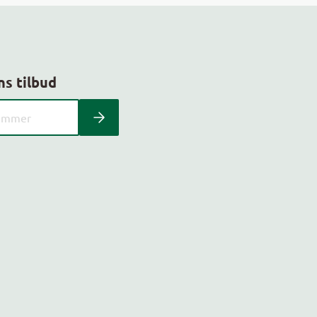
ns tilbud
 kundeavis med postnummer