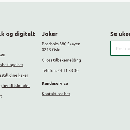
k og digitalt
Joker
Se uke
Søk etter
Postboks 380 Skøyen
0213 Oslo
ken
Gi oss tilbakemelding
gsbetingelser
Telefon: 24 11 33 30
still dine kaker
Kundeservice
g bedriftskunder
Kontakt oss her
rt