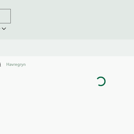
r
i
Havregryn