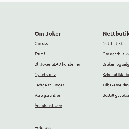
Om Joker
Nettbutik
Om oss
Nettbutikk
Trumf
Om nettbutik
Bli Joker GLAD kunde her!
Bruker- og sal
Nyhetsbrev
Kakebutikk - be
Ledige stillinger
Tilbakemeldin
Våre garantier
Bestill gaveko
Åpenhetsloven
Følg oss