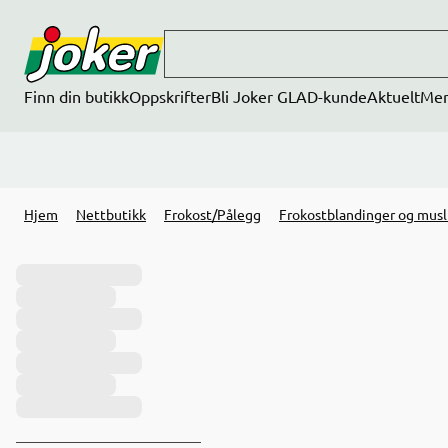
Hopp til hovedinnhold
Finn din butikk
Oppskrifter
Bli Joker GLAD-kunde
Aktuelt
Me
Hjem
Nettbutikk
Frokost/Pålegg
Frokostblandinger og musl