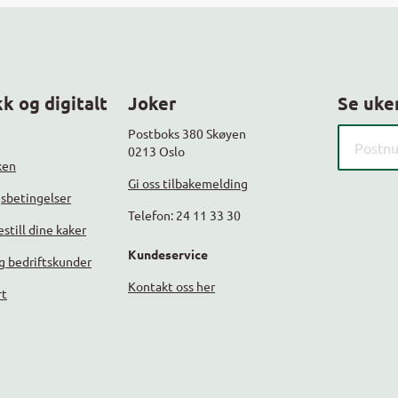
k og digitalt
Joker
Se uke
Søk etter
Postboks 380 Skøyen
0213 Oslo
ken
Gi oss tilbakemelding
gsbetingelser
Telefon: 24 11 33 30
still dine kaker
Kundeservice
g bedriftskunder
Kontakt oss her
rt