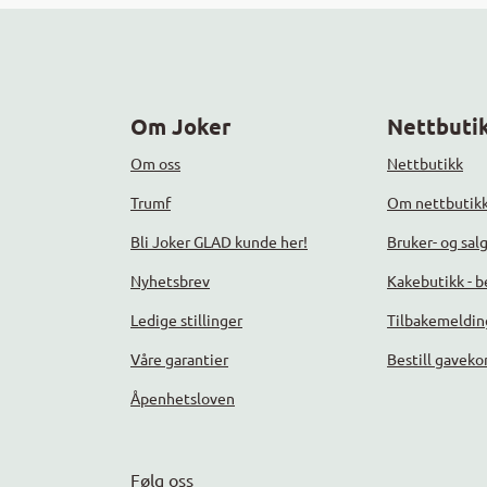
Om Joker
Nettbutik
Om oss
Nettbutikk
Trumf
Om nettbutik
Bli Joker GLAD kunde her!
Bruker- og sal
Nyhetsbrev
Kakebutikk - be
Ledige stillinger
Tilbakemeldin
Våre garantier
Bestill gaveko
Åpenhetsloven
Følg oss