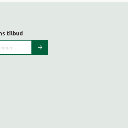
ns tilbud
 kundeavis med postnummer