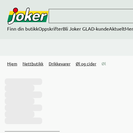
Hopp til hovedinnhold
Finn din butikk
Oppskrifter
Bli Joker GLAD-kunde
Aktuelt
Me
Hjem
Nettbutikk
Drikkevarer
Øl og cider
Øl