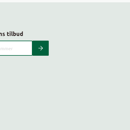
ns tilbud
 kundeavis med postnummer