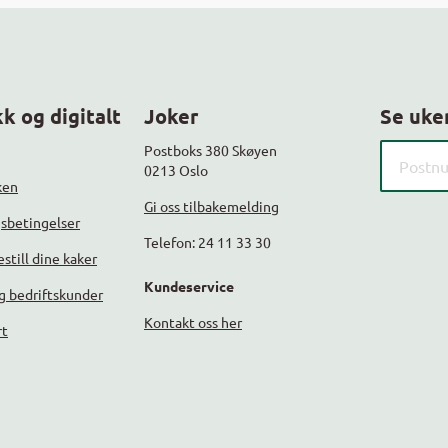
k og digitalt
Joker
Se uke
Søk etter
Postboks 380 Skøyen
0213 Oslo
ken
Gi oss tilbakemelding
gsbetingelser
Telefon: 24 11 33 30
still dine kaker
Kundeservice
g bedriftskunder
Kontakt oss her
rt