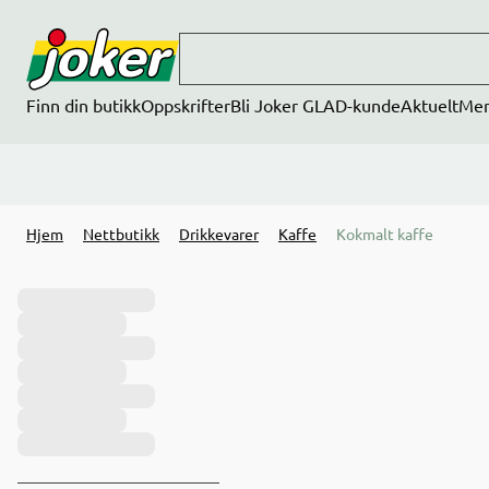
Hopp til hovedinnhold
Finn din butikk
Oppskrifter
Bli Joker GLAD-kunde
Aktuelt
Me
Hjem
Nettbutikk
Drikkevarer
Kaffe
Kokmalt kaffe