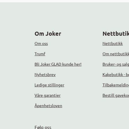
Om Joker
Nettbutik
Om oss
Nettbutikk
Trumf
Om nettbutik
Bli Joker GLAD kunde her!
Bruker- og sal
Nyhetsbrev
Kakebutikk - be
Ledige stillinger
Tilbakemeldin
Våre garantier
Bestill gaveko
Åpenhetsloven
Følg oss