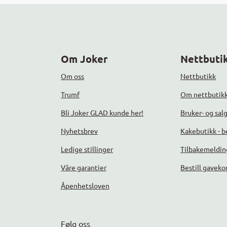
Om Joker
Nettbutik
Om oss
Nettbutikk
Trumf
Om nettbutik
Bli Joker GLAD kunde her!
Bruker- og sal
Nyhetsbrev
Kakebutikk - be
Ledige stillinger
Tilbakemeldin
Våre garantier
Bestill gaveko
Åpenhetsloven
Følg oss