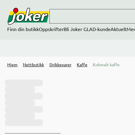
Hopp til hovedinnhold
Finn din butikk
Oppskrifter
Bli Joker GLAD-kunde
Aktuelt
Me
Hjem
Nettbutikk
Drikkevarer
Kaffe
Kokmalt kaffe