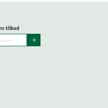
ns tilbud
 kundeavis med postnummer