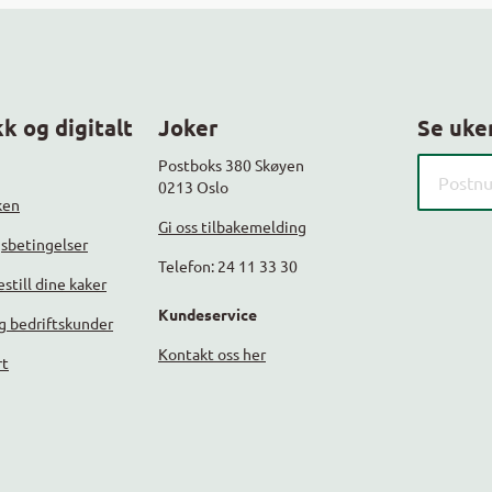
k og digitalt
Joker
Se uke
Søk etter
Postboks 380 Skøyen
0213 Oslo
ken
Gi oss tilbakemelding
gsbetingelser
Telefon: 24 11 33 30
still dine kaker
Kundeservice
g bedriftskunder
Kontakt oss her
rt