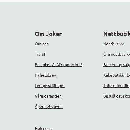
Om Joker
Nettbutik
Om oss
Nettbutikk
Trumf
Om nettbutik
Bli Joker GLAD kunde her!
Bruker- og sal
Nyhetsbrev
Kakebutikk - be
Ledige stillinger
Tilbakemeldin
Våre garantier
Bestill gaveko
Åpenhetsloven
Følg oss