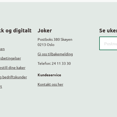
k og digitalt
Joker
Se uke
Søk etter
Postboks 380 Skøyen
0213 Oslo
ken
Gi oss tilbakemelding
gsbetingelser
Telefon: 24 11 33 30
still dine kaker
Kundeservice
g bedriftskunder
Kontakt oss her
rt