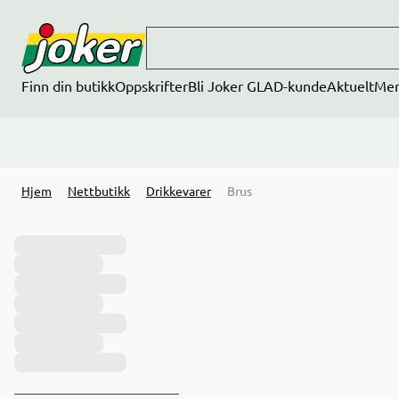
Hopp til hovedinnhold
Finn din butikk
Oppskrifter
Bli Joker GLAD-kunde
Aktuelt
Me
Hjem
Nettbutikk
Drikkevarer
Brus