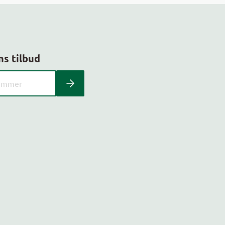
ns tilbud
 kundeavis med postnummer