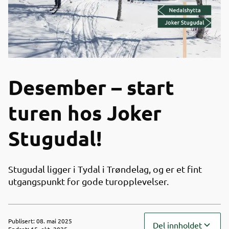
Desember – start
turen hos Joker
Stugudal!
Stugudal ligger i Tydal i Trøndelag, og er et fint
utgangspunkt for gode turopplevelser.
Publisert
:
08. mai 2025
Del innholdet
Endret
:
15. okt. 2025