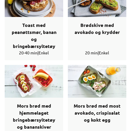
Toast med
Brødskive med
peanøttsmør, banan
avokado og krydder
og
bringebærsyltetøy
20-40 min
|
Enkel
20 min
|
Enkel
Mors brød med
Mors brød med most
hjemmelaget
avokado, crispisalat
bringebærsyltetøy
og kokt egg
og bananskiver