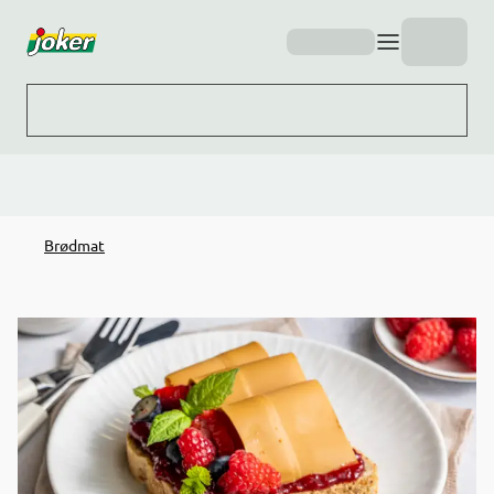
Hopp til hovedinnhold
Brødmat