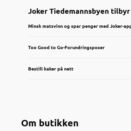
Joker Tiedemannsbyen tilbyr
Minsk matsvinn og spar penger med Joker-ap
Nå kan du enkelt finne nedp
Too Good to Go-Forundringsposer
Gjennom appen får du oversik
smart måte å handle på båd
Bestill kaker på nett
Sjekk appen neste gang du h
nærmeste Joker-butikker!
Om butikken