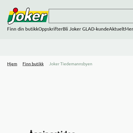
Hopp til hovedinnhold
Finn din butikk
Oppskrifter
Bli Joker GLAD-kunde
Aktuelt
Me
Hjem
Finn butikk
Joker Tiedemannsbyen