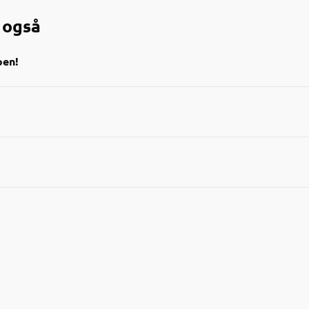
 også
pen!
risede datovarer i Joker-appen!
t over varer med kort holdbarhet til en lavere pris – en
e for lommeboka og miljøet.
andler og se hvilke nedsatte varer som finnes i dine