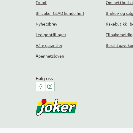
Trumf
Om nettbutik
Bli Joker GLAD kunde her!
Bruker- og sal
Nyhetsbrev
Kakebutikk - be
Ledige stillinger
Tilbakemeldin
Våre garantier
Bestill gaveko
Åpenhetsloven
Følg oss