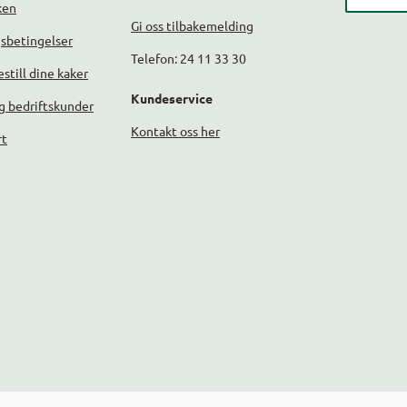
ken
Gi oss tilbakemelding
gsbetingelser
Telefon: 24 11 33 30
still dine kaker
Kundeservice
g bedriftskunder
Kontakt oss her
rt