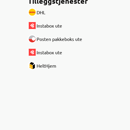
Tilleggstjenester
DHL
Instabox ute
Posten pakkeboks ute
Instabox ute
HeltHjem