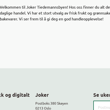
Velkommen til Joker Tiedemannsbyen! Hos oss finner du alt det 
daglige handel. Vi har et stort utvalg av frisk frukt og grønnsak
bakevarer. Vi ser frem til å gi deg en god handleopplevelse!
k og digitalt
Joker
Se uke
Søk etter
Postboks 380 Skøyen
0213 Oslo