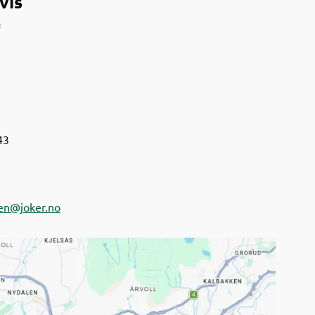
vis
s
43
en@joker.no