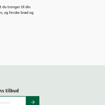
du trenger til din
er, og ferske brød og
ns tilbud
 kundeavis med postnummer