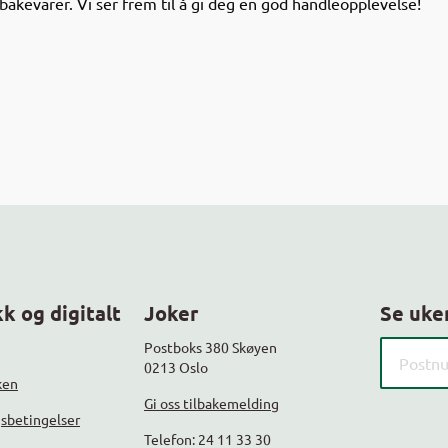
bakevarer. Vi ser frem til å gi deg en god handleopplevelse!
k og digitalt
Joker
Se uke
Søk etter
Postboks 380 Skøyen
0213 Oslo
ken
Gi oss tilbakemelding
gsbetingelser
Telefon: 24 11 33 30