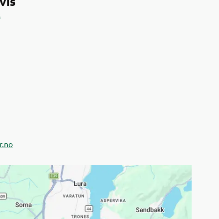
vis
s
r.no