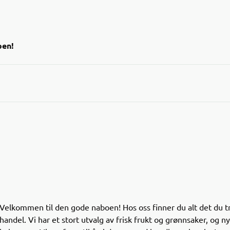
pen!
risede datovarer i Joker-appen!
t over varer med kort holdbarhet til en lavere pris – en
e for lommeboka og miljøet.
andler og se hvilke nedsatte varer som finnes i dine
Velkommen til den gode naboen! Hos oss finner du alt det du tr
handel. Vi har et stort utvalg av frisk frukt og grønnsaker, og 