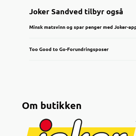
Joker Sandved tilbyr også
Minsk matsvinn og spar penger med Joker-ap
Nå kan du enkelt finne nedp
Too Good to Go-Forundringsposer
Gjennom appen får du oversik
smart måte å handle på båd
Sjekk appen neste gang du h
nærmeste Joker-butikker!
Om butikken