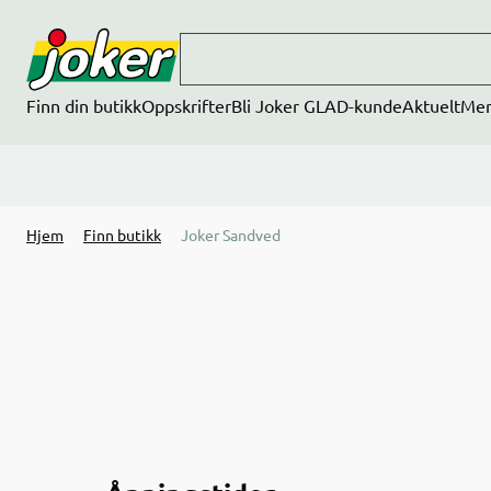
Hopp til hovedinnhold
Finn din butikk
Oppskrifter
Bli Joker GLAD-kunde
Aktuelt
Me
Hjem
Finn butikk
Joker Sandved