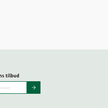
ns tilbud
 kundeavis med postnummer