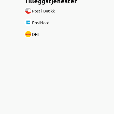
Tilleggstjenester
Post i Butikk
PostNord
DHL