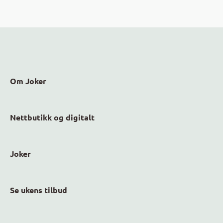
nedsatte varer som finnes i dine nærmeste Joker-
butikker!
Om Joker
Nettbutikk og digitalt
Joker
Se ukens tilbud