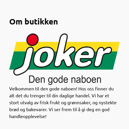
Om butikken
Nå kan du enkelt finne nedprisede datovarer i
Joker-appen!
Velkommen til den gode naboen! Hos oss finner du
alt det du trenger til din daglige handel. Vi har et
Gjennom appen får du oversikt over varer med kort
stort utvalg av frisk frukt og grønnsaker, og nystekte
holdbarhet til en lavere pris – en smart måte å
brød og bakevarer. Vi ser frem til å gi deg en god
handle på både for lommeboka og miljøet.
handleopplevelse!
Sjekk appen neste gang du handler og se hvilke