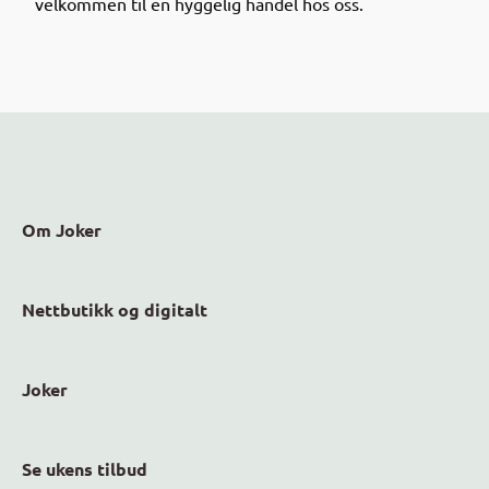
velkommen til en hyggelig handel hos oss.
nedsatte varer som finnes i dine nærmeste Joker-
butikker!
Om Joker
Nettbutikk og digitalt
Joker
Se ukens tilbud