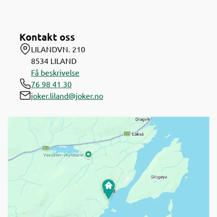
Kontakt oss
LILANDVN. 210
8534
LILAND
Få beskrivelse
76 98 41 30
joker.liland@joker.no