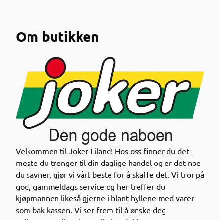
Om butikken
Nå kan du enkelt finne nedprisede datovarer i
Joker-appen!
Velkommen til Joker Liland! Hos oss finner du det
meste du trenger til din daglige handel og er det noe
Gjennom appen får du oversikt over varer med kort
du savner, gjør vi vårt beste for å skaffe det. Vi tror på
holdbarhet til en lavere pris – en smart måte å
god, gammeldags service og her treffer du
handle på både for lommeboka og miljøet.
kjøpmannen likeså gjerne i blant hyllene med varer
som bak kassen. Vi ser frem til å ønske deg
Sjekk appen neste gang du handler og se hvilke