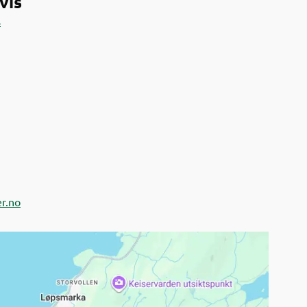
vis
s
r.no