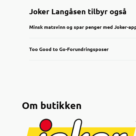
Joker Langåsen tilbyr også
Minsk matsvinn og spar penger med Joker-ap
Nå kan du enkelt finne nedp
Too Good to Go-Forundringsposer
Gjennom appen får du oversik
smart måte å handle på båd
Sjekk appen neste gang du h
nærmeste Joker-butikker!
Om butikken