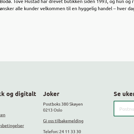
Bodø. Tove Hustad har drevet butikken siden 1993, og hun og 
ønsker alle kunder velkommen til en hyggelig handel – hver dag
k og digitalt
Joker
Se uke
Søk etter
Postboks 380 Skøyen
0213 Oslo
ken
Gi oss tilbakemelding
gsbetingelser
Telefon: 24 11 33 30