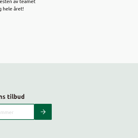
resten av teamet
 hele året!
ns tilbud
 kundeavis med postnummer