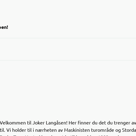
pen!
risede datovarer i Joker-appen!
t over varer med kort holdbarhet til en lavere pris – en
e for lommeboka og miljøet.
andler og se hvilke nedsatte varer som finnes i dine
Velkommen til Joker Langåsen! Her finner du det du trenger av 
til. Vi holder til i nærheten av Maskinisten turområde og Stordal