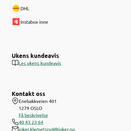
DHL
Instabox inne
Ukens kundeavis
Les ukens kundeavis
Kontakt oss
Enebakkveien 401
1279
OSLO
Få beskrivelse
40 43 23 64
joker.klemetsrud@joker.no