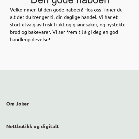
Velkommen til den gode naboen! Hos oss finner du
alt det du trenger til din daglige handel. Vi har et
Nå kan du enkelt finne nedprisede datovarer i
stort utvalg av frisk frukt og grønnsaker, og nystekte
Joker-appen!
brød og bakevarer. Vi ser frem til å gi deg en god
handleopplevelse!
Gjennom appen får du oversikt over varer med kort
holdbarhet til en lavere pris – en smart måte å
handle på både for lommeboka og miljøet.
Sjekk appen neste gang du handler og se hvilke
nedsatte varer som finnes i dine nærmeste Joker-
butikker!
Om Joker
Nettbutikk og digitalt