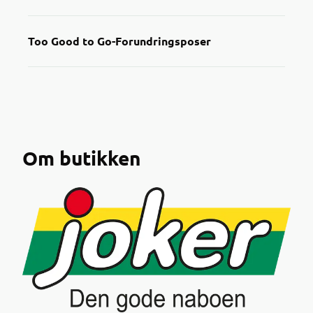
Too Good to Go-Forundringsposer
Om butikken
Nå kan du enkelt finne nedprisede datovarer i
Joker-appen!