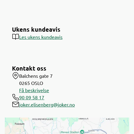
Ukens kundeavis
Les ukens kundeavis
Kontakt oss
Balchens gate 7
0265
OSLO
Få beskrivelse
90 09 58 17
joker.elisenberg@joker.no