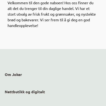
Velkommen til den gode naboen! Hos oss finner du
alt det du trenger til din daglige handel. Vi har et
Gjennom appen får du oversikt over varer med kort
stort utvalg av frisk frukt og grønnsaker, og nystekte
holdbarhet til en lavere pris – en smart måte å
brød og bakevarer. Vi ser frem til å gi deg en god
handle på både for lommeboka og miljøet.
handleopplevelse!
Sjekk appen neste gang du handler og se hvilke
nedsatte varer som finnes i dine nærmeste Joker-
butikker!
Om Joker
Nettbutikk og digitalt