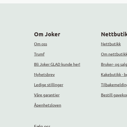
Om Joker
Nettbutik
Om oss
Nettbutikk
Trumf
Om nettbutik
Bli Joker GLAD kunde her!
Bruker- og sal
Nyhetsbrev
Kakebutikk - be
Ledige stillinger
Tilbakemeldin
Våre garantier
Bestill gaveko
Åpenhetsloven
Følg oss