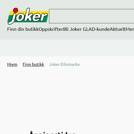
Hopp til hovedinnhold
Finn din butikk
Oppskrifter
Bli Joker GLAD-kunde
Aktuelt
Me
Hjem
Finn butikk
Joker Eiksmarka