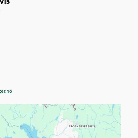
vis
s
ker.no