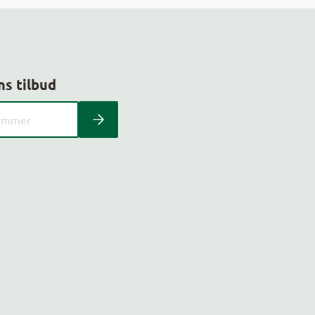
ns tilbud
 kundeavis med postnummer