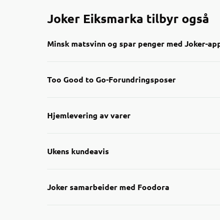
Joker Eiksmarka tilbyr også
Minsk matsvinn og spar penger med Joker-ap
Nå kan du enkelt finne nedp
Too Good to Go-Forundringsposer
Gjennom appen får du oversik
smart måte å handle på båd
Hjemlevering av varer
Sjekk appen neste gang du h
nærmeste Joker-butikker!
Ukens kundeavis
Joker samarbeider med Foodora