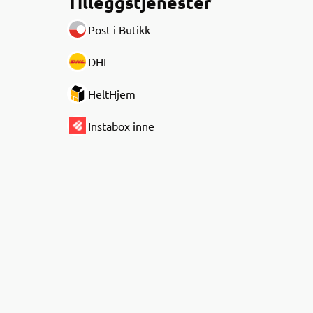
Tilleggstjenester
Post i Butikk
DHL
HeltHjem
Instabox inne