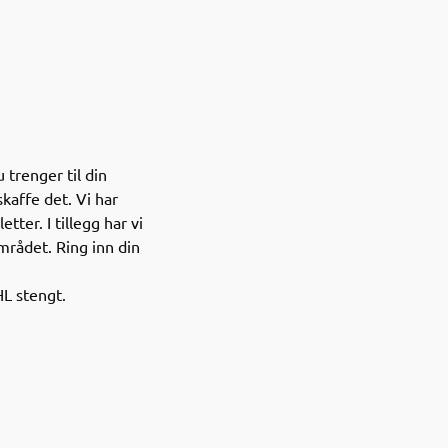
trenger til din
skaffe det. Vi har
tter. I tillegg har vi
området. Ring inn din
L stengt.