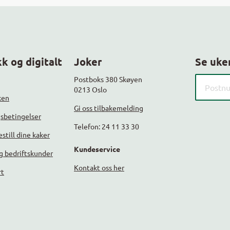
k og digitalt
Joker
Se uke
Søk etter
Postboks 380 Skøyen
0213 Oslo
ken
Gi oss tilbakemelding
gsbetingelser
Telefon: 24 11 33 30
still dine kaker
Kundeservice
g bedriftskunder
Kontakt oss her
rt