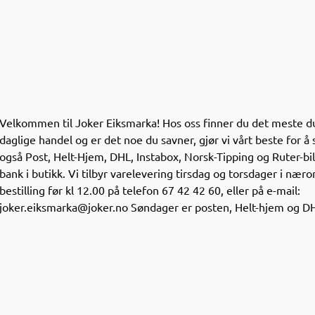
Velkommen til Joker Eiksmarka! Hos oss finner du det meste du 
daglige handel og er det noe du savner, gjør vi vårt beste for å 
også Post, Helt-Hjem, DHL, Instabox, Norsk-Tipping og Ruter-bille
bank i butikk. Vi tilbyr varelevering tirsdag og torsdager i nær
bestilling før kl 12.00 på telefon 67 42 42 60, eller på e-mail:
joker.eiksmarka@joker.no Søndager er posten, Helt-hjem og DH