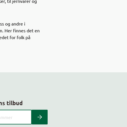
r, til jernvarer og
ss og andre i
en. Her finnes det en
det for folk på
ns tilbud
 kundeavis med postnummer