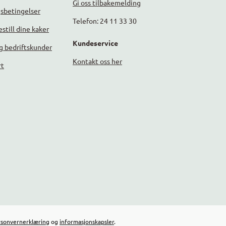
Gi oss tilbakemelding
gsbetingelser
Telefon: 24 11 33 30
still dine kaker
Kundeservice
g bedriftskunder
Kontakt oss her
rt
rsonvernerklæring
og
informasjonskapsler
.