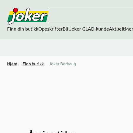
Hopp til hovedinnhold
Finn din butikk
Oppskrifter
Bli Joker GLAD-kunde
Aktuelt
Me
Hjem
Finn butikk
Joker Borhaug