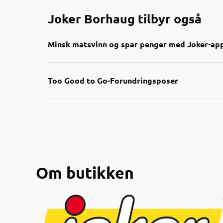
Joker Borhaug tilbyr også
Minsk matsvinn og spar penger med Joker-ap
Nå kan du enkelt finne nedp
Too Good to Go-Forundringsposer
Gjennom appen får du oversik
smart måte å handle på båd
Sjekk appen neste gang du h
nærmeste Joker-butikker!
Om butikken