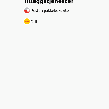
Tilleggstjenester
Posten pakkeboks ute
DHL