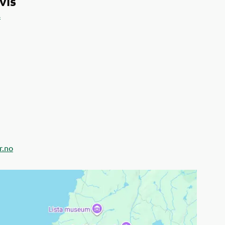
vis
s
r.no