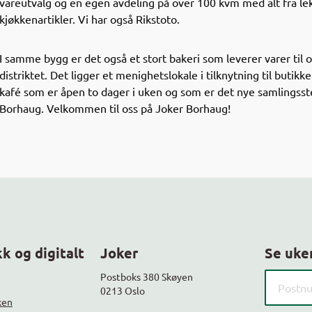
vareutvalg og en egen avdeling på over 100 kvm med alt fra leke
kjøkkenartikler. Vi har også Rikstoto.
I samme bygg er det også et stort bakeri som leverer varer til o
distriktet. Det ligger et menighetslokale i tilknytning til butikk
kafé som er åpen to dager i uken og som er det nye samlingsste
Borhaug. Velkommen til oss på Joker Borhaug!
k og digitalt
Joker
Se uke
Søk etter
Postboks 380 Skøyen
0213 Oslo
ken