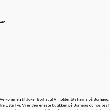
pen!
risede datovarer i Joker-appen!
t over varer med kort holdbarhet til en lavere pris – en
e for lommeboka og miljøet.
andler og se hvilke nedsatte varer som finnes i dine
Velkommen til Joker Borhaug! Vi holder til i havna på Borhaug
fra Lista Fyr. Vi er den eneste butikken på Borhaug og hos oss 