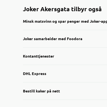
Joker Akersgata tilbyr også
Minsk matsvinn og spar penger med Joker-ap
Nå kan du enkelt finne nedp
Joker samarbeider med Foodora
Gjennom appen får du oversik
smart måte å handle på båd
Kontanttjenester
Sjekk appen neste gang du h
nærmeste Joker-butikker!
DHL Express
Bestill kaker på nett