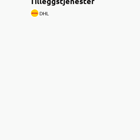
Tilleggstjenester
DHL