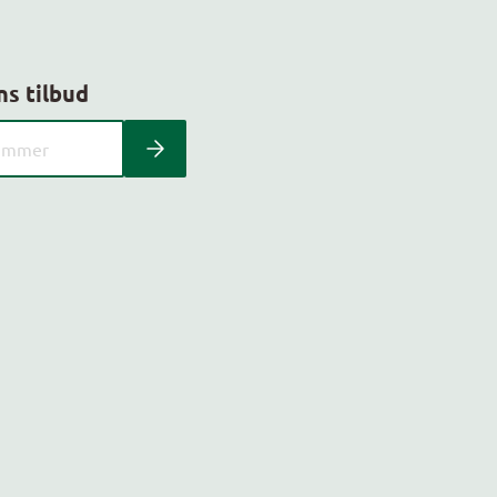
ns tilbud
 kundeavis med postnummer