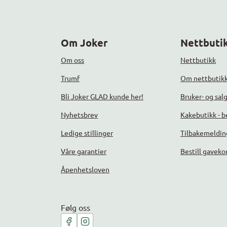
Om Joker
Nettbutik
Om oss
Nettbutikk
Trumf
Om nettbutik
Bli Joker GLAD kunde her!
Bruker- og sal
Nyhetsbrev
Kakebutikk - be
Ledige stillinger
Tilbakemeldin
Våre garantier
Bestill gaveko
Åpenhetsloven
Følg oss