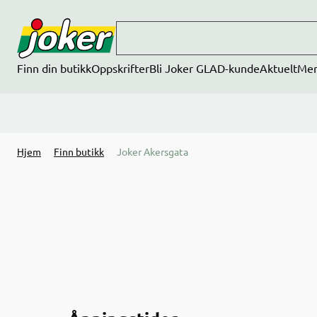
Hopp til hovedinnhold
Finn din butikk
Oppskrifter
Bli Joker GLAD-kunde
Aktuelt
Me
Hjem
Finn butikk
Joker Akersgata