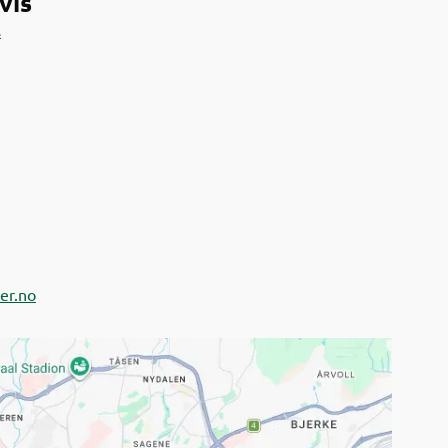
vis
s
er.no